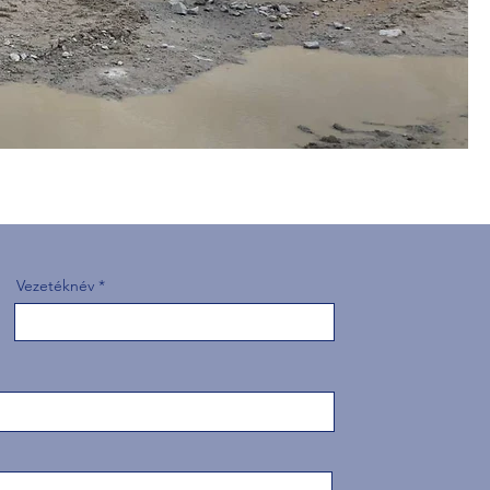
Vezetéknév