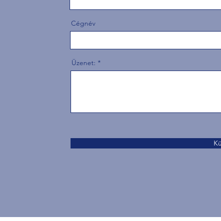
Cégnév
Üzenet:
Kü