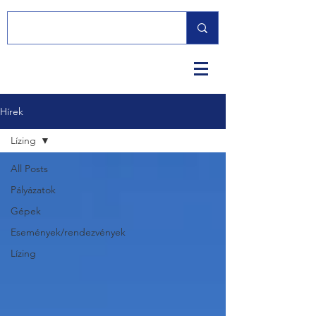
Hírek
Lízing
All Posts
Pályázatok
Gépek
Események/rendezvények
Lízing