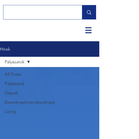
Hírek
Pályázatok
All Posts
Pályázatok
Gépek
Események/rendezvények
Lízing