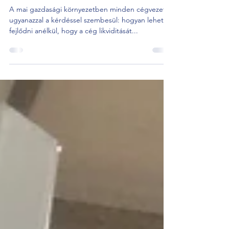
megoldás a bizonytalan időkben?
A mai gazdasági környezetben minden cégvezető
ugyanazzal a kérdéssel szembesül: hogyan lehet
fejlődni anélkül, hogy a cég likviditását...