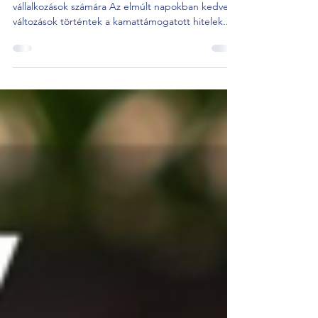
vállalkozásfejlesztésre!
Kamattámogatott hitelek: Új lehetőségek a
vállalkozások számára Az elmúlt napokban kedvező
változások történtek a kamattámogatott hitelek...