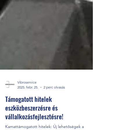
Vibroservice
2025. febr. 25.
2 perc olvasás
Támogatott hitelek
eszközbeszerzésre és