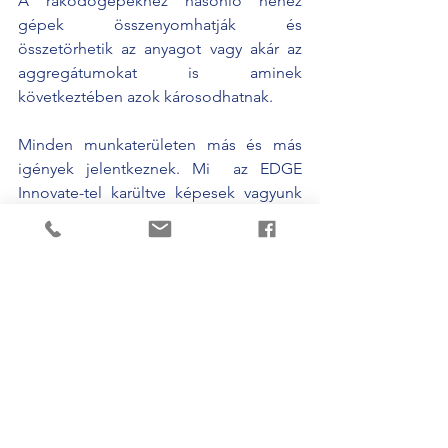
A rakodógépekhez hasonló nehéz 
gépek összenyomhatják és 
összetörhetik az anyagot vagy akár az 
aggregátumokat is aminek 
következtében azok károsodhatnak.
Minden munkaterületen más és más 
igények jelentkeznek. Mi  az EDGE 
Innovate-tel karültve képesek vagyunk 
minden anyagkezelési iparágat 
maximálisan kiszolgálni. 
Akár egyedi megoldásokat is kinálunk a 
szállítószalagok formátumának, 
energiaforrás-opcióinak, eltérő 
szállítóhosszaknak és 
áteresztőképességi lehetőségeinek 
széles választékával. 
Kérje ajánlatainkat!