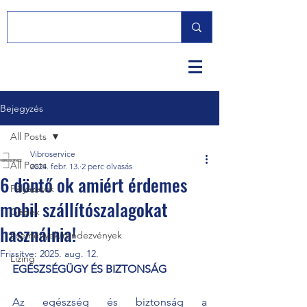
Bejegyzés
All Posts
Vibroservice
All Posts
2024. febr. 13.
2 perc olvasás
6 döntő ok amiért érdemes
Pályázatok
mobil szállítószalagokat
Gépek
használnia!
Események/rendezvények
Frissítve:
2025. aug. 12.
Lízing
EGÉSZSÉGÜGY ÉS BIZTONSÁG
Az egészség és biztonság a 