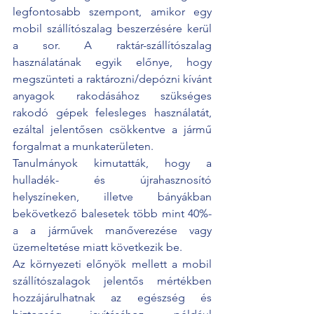
legfontosabb szempont, amikor egy 
mobil szállítószalag beszerzésére kerül 
a sor. A raktár-szállítószalag 
használatának egyik előnye, hogy 
megszünteti a raktározni/depózni kívánt 
anyagok rakodásához szükséges 
rakodó gépek felesleges használatát, 
ezáltal jelentősen csökkentve a jármű 
forgalmat a munkaterületen. 
Tanulmányok kimutatták, hogy a 
hulladék- és újrahasznosító 
helyszíneken, illetve bányákban 
bekövetkező balesetek több mint 40%-
a a járművek manőverezése vagy 
üzemeltetése miatt következik be.
Az környezeti előnyök mellett a mobil 
szállítószalagok jelentős mértékben 
hozzájárulhatnak az egészség és 