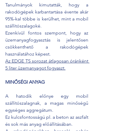
Tanulmányok kimutatták, hogy a 
rakodógépek karbantartása évente akár 
95%-kal többe is kerülhet, mint a mobil 
szállítószalagoké.
Ezenkívül fontos szempont, hogy az 
üzemanyagfogyasztás is jelentősen 
csökkenthető a rakodógépek 
használatához képest. 
Az EDGE TS sorozat átlagosan óránként 
5 liter üzemanyagot fogyaszt.
MINŐSÉGI ANYAG
A hatodik előnye egy mobil 
szállítószalagnak, a magas minőségű 
egységes aggregátum. 
Ez kulcsfontosságú pl. a beton az aszfalt 
és sok más anyag előállításában.