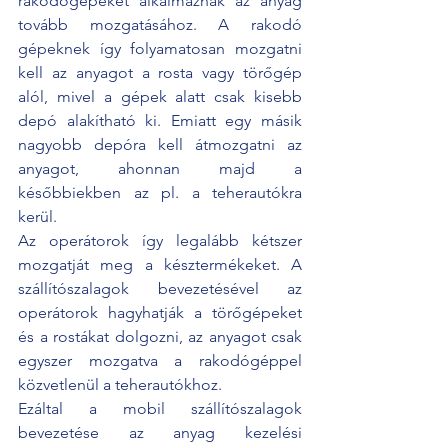
rakodógépeket alkalmaznak az anyag 
tovább mozgatásához. A rakodó 
gépeknek így folyamatosan mozgatni 
kell az anyagot a rosta vagy törőgép 
alól, mivel a gépek alatt csak kisebb 
depó alakítható ki. Emiatt egy másik 
nagyobb depóra kell átmozgatni az 
anyagot, ahonnan majd a 
későbbiekben az pl. a teherautókra 
kerül. 
Az operátorok így legalább kétszer 
mozgatját meg a késztermékeket. A 
szállítószalagok bevezetésével az 
operátorok hagyhatják a törőgépeket 
és a rostákat dolgozni, az anyagot csak 
egyszer mozgatva a rakodógéppel 
közvetlenül a teherautókhoz. 
Ezáltal a mobil szállítószalagok 
bevezetése az anyag kezelési 