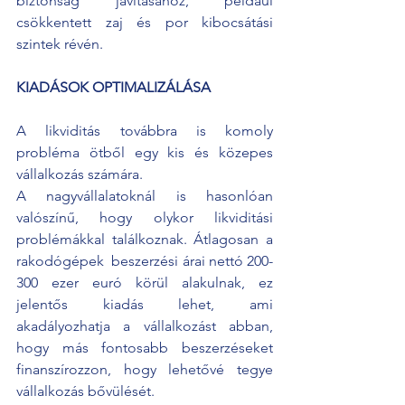
biztonság javításához, például 
csökkentett zaj és por kibocsátási 
szintek révén.
KIADÁSOK OPTIMALIZÁLÁSA
A likviditás továbbra is komoly 
probléma ötből egy kis és közepes 
vállalkozás számára. 
A nagyvállalatoknál is hasonlóan 
valószínű, hogy olykor likviditási 
problémákkal találkoznak. Átlagosan a 
rakodógépek  beszerzési árai nettó 200-
300 ezer euró körül alakulnak, ez 
jelentős kiadás lehet, ami 
akadályozhatja a vállalkozást abban, 
hogy más fontosabb beszerzéseket 
finanszírozzon, hogy lehetővé tegye 
vállalkozás bővülését. 