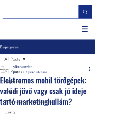
Bejegyzés
All Posts
Vibroservice
All Posts
jún. 30.
3 perc olvasás
Elektromos mobil törőgépek:
Pályázatok
valódi jövő vagy csak jó ideje
Gépek
tartó marketinghullám?
Események/rendezvények
Lízing