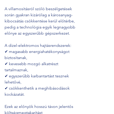
A villamosításról szóló beszélgetések 
során gyakran kizárólag a károsanyag-
kibocsátás csökkentése kerül előtérbe, 
pedig a technológia egyik legnagyobb 
előnye az egyszerűbb gépszerkezet.
A dízel-elektromos hajtásrendszerek:
✔ magasabb energiahatékonyságot 
biztosítanak,
✔ kevesebb mozgó alkatrészt 
tartalmaznak,
✔ egyszerűbb karbantartást tesznek 
lehetővé,
✔ csökkenthetik a meghibásodások 
kockázatát.
Ezek az előnyök hosszú távon jelentős 
költségmegtakarítást 