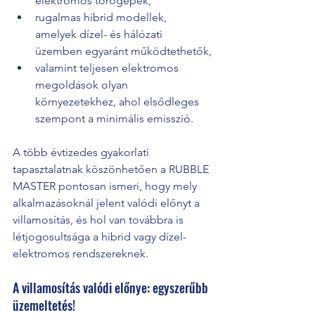
elektromos törőgépek,
rugalmas hibrid modellek, 
amelyek dízel- és hálózati 
üzemben egyaránt működtethetők,
valamint teljesen elektromos 
megoldások olyan 
környezetekhez, ahol elsődleges 
szempont a minimális emisszió.
A több évtizedes gyakorlati 
tapasztalatnak köszönhetően a RUBBLE 
MASTER pontosan ismeri, hogy mely 
alkalmazásoknál jelent valódi előnyt a 
villamosítás, és hol van továbbra is 
létjogosultsága a hibrid vagy dízel-
elektromos rendszereknek.
A villamosítás valódi előnye: egyszerűbb 
üzemeltetés!