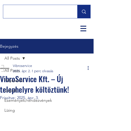
Bejegyzés
All Posts
Vibroservice
All Posts
2025. ápr. 2.
1 perc olvasás
VibroService Kft. – Új
Pályázatok
telephelyre költöztünk!
Gépek
Frissítve:
2025. ápr. 3.
Események/rendezvények
Lízing