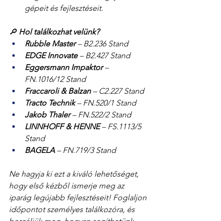
gépeit és fejlesztéseit.
🔎 
Hol találkozhat velünk?
Rubble Master
 – B2.236 Stand
EDGE Innovate
 – B2.427 Stand
Eggersmann Impaktor
 – 
FN.1016/12 Stand
Fraccaroli & Balzan
 – C2.227 Stand
Tracto Technik
 – FN.520/1 Stand
Jakob Thaler
 – FN.522/2 Stand
LINNHOFF & HENNE
 – FS.1113/5 
Stand
BAGELA
 – FN.719/3 Stand
Ne hagyja ki ezt a kiváló lehetőséget, 
hogy első kézből ismerje meg az 
iparág legújabb fejlesztéseit! Foglaljon 
időpontot személyes találkozóra, és 