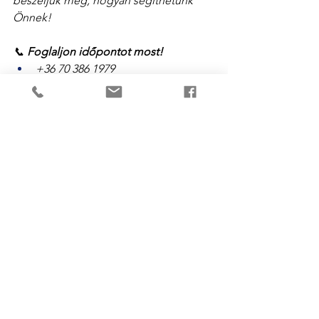
beszéljük meg, hogyan segíthetünk 
Önnek!
📞 
Foglaljon időpontot most!
+36 70 386 1979
+36 70 788 1990 📧 
Írjon nekünk:
vibroservice@vibroservice.hu
Az összes megtekintése
Friss bejegyzések