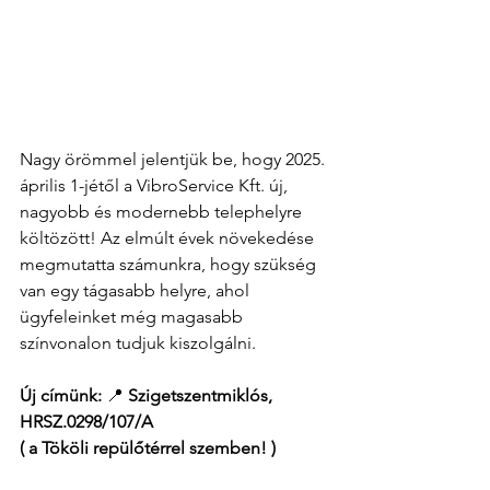
Nagy örömmel jelentjük be, hogy 2025. 
április 1-jétől a VibroService Kft. új, 
nagyobb és modernebb telephelyre 
költözött! Az elmúlt évek növekedése 
megmutatta számunkra, hogy szükség 
van egy tágasabb helyre, ahol 
ügyfeleinket még magasabb 
színvonalon tudjuk kiszolgálni.
Új címünk:
 📍 
Szigetszentmiklós, 
HRSZ.0298/107/A 
( a Tököli repülőtérrel szemben! )