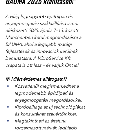
BAUMA 2025 kiállításon!"
A világ legnagyobb építőipari és 
anyagmozgatási szakkiállítása ismét 
elérkezett! 2025. április 7–13. között 
Münchenben kerül megrendezésre a 
BAUMA, ahol a legújabb iparági 
fejlesztések és innovációk kerülnek 
bemutatásra. A VibroService Kft. 
csapata is ott lesz – és várjuk Önt is!
🎯 
Miért érdemes ellátogatni?
Közvetlenül megismerkedhet a 
legmodernebb építőipari és 
anyagmozgatási megoldásokkal.
Kipróbálhatja az új technológiákat 
és konzultálhat szakértőinkkel.
Megtekintheti az általunk 
forgalmazott márkák legújabb 