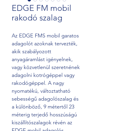
EDGE FM mobil
rakodó szalag
Az EDGE FMS mobil garatos 
adagolót azoknak tervezték, 
akik szabályozott 
anyagáramlást igényelnek, 
vagy közvetlenül szeretnének 
adagolni kotrógéppel vagy 
rakodógéppel. A nagy 
nyomatékú, változtatható 
sebességű adagolószalag és 
a különböző, 9 métertől 23 
méterig terjedő hosszúságú 
kiszállítószalagok révén az 
EDGE mobil adagolós 