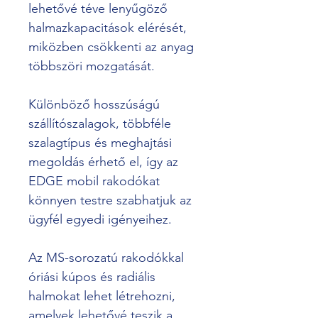
lehetővé téve lenyűgöző 
halmazkapacitások elérését, 
miközben csökkenti az anyag 
többszöri mozgatását.
Különböző hosszúságú 
szállítószalagok, többféle 
szalagtípus és meghajtási 
megoldás érhető el, így az 
EDGE mobil rakodókat 
könnyen testre szabhatjuk az 
ügyfél egyedi igényeihez.
Az MS-sorozatú rakodókkal 
óriási kúpos és radiális 
halmokat lehet létrehozni, 
amelyek lehetővé teszik a 