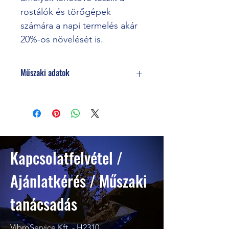
rostálók és törőgépek 
számára a napi termelés akár 
20%-os növelését is.
Műszaki adatok
ALKALMAZÁSOK
Aggregátumok
Szén
Komposzt
Kapcsolatfelvétel /
Építési és bontási hulladék
Ajánlatkérés / Műszaki
Élelmiszeripari termékek
tanácsadás
Mulcs
VibroService Kft. - H2310