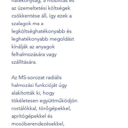
hatékonyság, a mobilitás és 
az üzemeltetési költségek 
csökkentése áll, így ezek a 
szalagok ma a 
legköltséghatékonyabb és 
leghatékonyabb megoldást 
kínálják az anyagok 
felhalmozására vagy 
szállítására.
Az MS-sorozat radiális 
halmozási funkcióját úgy 
alakították ki, hogy 
tökéletesen együttműködjön 
rostálókkal, törőgépekkel, 
aprítógépekkel és 
mosóberendezésekkel, 