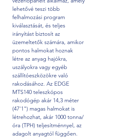
vezérlőpanelt alkalmaz, amely 
lehetővé teszi több 
felhalmozási program 
kiválasztását, és teljes 
irányítást biztosít az 
üzemeltetők számára, amikor 
pontos halmokat hoznak 
létre az anyag hajókra, 
uszályokra vagy egyéb 
szállítóeszközökre való 
rakodásához. Az EDGE 
MTS140 teleszkópos 
rakodógép akár 14,3 méter 
(47'1") magas halmokat is 
létrehozhat, akár 1000 tonna/
óra (TPH) teljesítménnyel, az 
adagolt anyagtól függően.