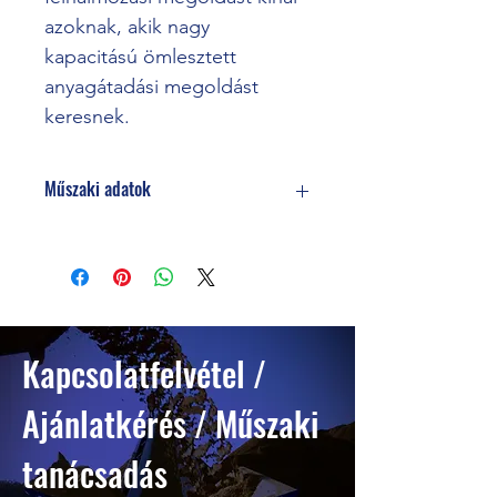
azoknak, akik nagy 
kapacitású ömlesztett 
anyagátadási megoldást 
keresnek.
Műszaki adatok
ALKALMAZÁSOK
Aggregátumok
Homok és kavics
Felső talajréteg
Kapcsolatfelvétel /
Szén
Ajánlatkérés / Műszaki
Faapríték / pellet
tanácsadás
Gabonafélék