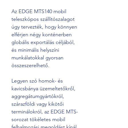
Az EDGE MTS140 mobil 
teleszkópos szállítószalagot 
úgy tervezték, hogy könnyen 
elférjen négy konténerben 
globális exportálás céljából, 
és minimális helyszíni 
munkálatokkal gyorsan 
összeszerelhető.
Legyen szó homok- és 
kavicsbánya üzemeltetőkről, 
aggregátumgyártókról, 
szárazföldi vagy kikötői 
terminálokról, az EDGE MTS-
sorozat tökéletes mobil 
felhalmozási megoldást kínál 