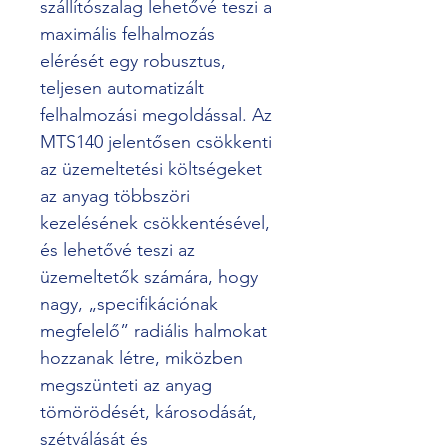
szállítószalag lehetővé teszi a 
maximális felhalmozás 
elérését egy robusztus, 
teljesen automatizált 
felhalmozási megoldással. Az 
MTS140 jelentősen csökkenti 
az üzemeltetési költségeket 
az anyag többszöri 
kezelésének csökkentésével, 
és lehetővé teszi az 
üzemeltetők számára, hogy 
nagy, „specifikációnak 
megfelelő” radiális halmokat 
hozzanak létre, miközben 
megszünteti az anyag 
tömörödését, károsodását, 
szétválását és 