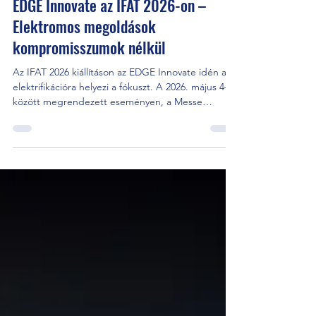
Vibroservice
ápr. 23.
2 perc olvasás
EDGE Innovate az IFAT 2026-on –
Elektromos megoldások
kompromisszumok nélkül
Az IFAT 2026 kiállításon az EDGE Innovate idén az
elektrifikációra helyezi a fókuszt. A 2026. május 4–7.
között megrendezett eseményen, a Messe
München területén a vállalat a B5 csarnok #105-ös
standján mutatja be legújabb fejlesztéseit. A
bemutató központi témája: „Electric without
Limits” – vagyis az elektromos meghajtás ma már
nem kompromisszum, hanem versenyképes és
gazdaságos alternatíva a hulladékfeldolgozásban.
VS420e – hibrid aprítógép a rugalmas működéshez
A kiállítá