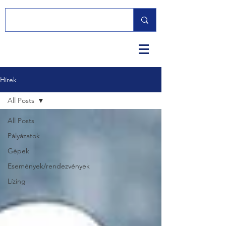
Hírek
All Posts
All Posts
Pályázatok
Gépek
Események/rendezvények
Lízing