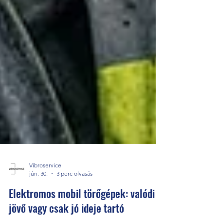
Vibroservice
jún. 30.
3 perc olvasás
Elektromos mobil törőgépek: valódi