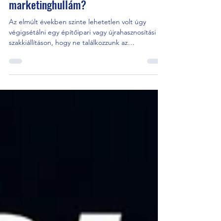
jövő vagy csak jó ideje tartó
marketinghullám?
Az elmúlt években szinte lehetetlen volt úgy
végigsétálni egy építőipari vagy újrahasznosítási
szakkiállításon, hogy ne találkozzunk az
„elektromos”, „hibrid” vagy „zéró emisszió”
kifejezésekkel. A mobil törő- és osztályozógépek
piacán a villamosítás mára megkerülhetetlen
témává vált. De vajon valóban minden
alkalmazásban ez jelenti a jövőt? Vagy a valóság
ennél jóval összetettebb? Mindenki elektromos lett
Az elmúlt néhány évben gyakorlatilag valamennyi
jelentős gyártó megjel