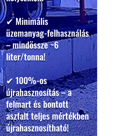
✔ Minimális
üzemanyag-felhasználás
– mindössze ~6
liter/tonna!
✔ 100%-os
újrahasznosítás – a
felmart és bontott
aszfalt teljes mértékben
újrahasznosítható!