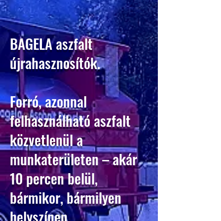
BAGELA aszfalt
újrahasznosítók.
Forró, azonnal
felhasználható aszfalt
közvetlenül a
munkaterületen – akár
10 percen belül,
bármikor, bármilyen
helyszínen.