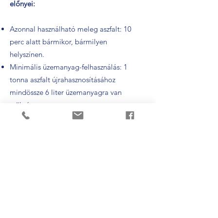
előnyei:
Azonnal használható meleg aszfalt: 10
perc alatt bármikor, bármilyen
helyszínen.
Minimális üzemanyag-felhasználás: 1
tonna aszfalt újrahasznosításához
mindössze 6 liter üzemanyagra van
szükség.
Teljes körű újrahasznosítás: a felmart és
feltört aszfalt 100%-ban
újrahasznosítható, így jelentős
környezeti terhelés csökkenés érhető el.
Mobil és független működés: bárhol
bevethető, független az infrastruktúrától.
Kiváló burkolatminőség: a BAGELA
gépek által készített újrahasznosított