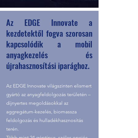
Az EDGE Innovate a
kezdetektől fogva szorosan
kapcsolódik a mobil
anyagkezelés és
újrahasznosítási iparághoz.
Az EDGE Innovate világszinten elismert
gyártó az anyagfeldolgozás területén –
díjnyertes megoldásokkal az
aggregátum-kezelés, biomassza
feldolgozás és hulladékhasznosítás
terén.
Több mint 24 géptípus, széles opciós