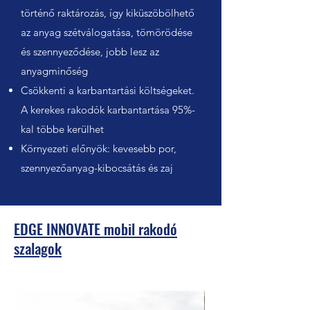
történő raktározás, így kiküszöbölhető
az anyag szétválogatása, tömörödése
és szennyeződése, jobb lesz az
anyagminőség
Csökkenti a karbantartási költségeket.
A kerekes rakodók karbantartása 95%-
kal többe kerülhet
Környezeti előnyök: kevesebb por,
szennyezőanyag-kibocsátás és zaj​
EDGE INNOVATE mobil rakodó
szalagok