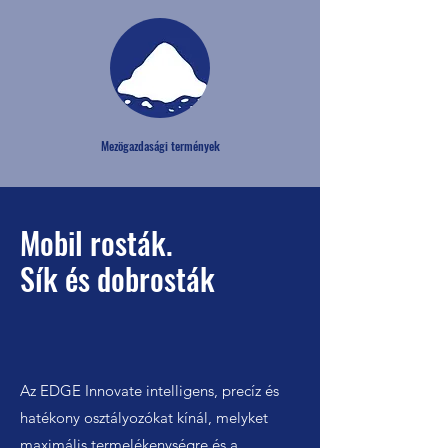
Mezögazdasági termények
Mobil rosták.
Sík és dobrosták
Az EDGE Innovate intelligens, precíz és
hatékony osztályozókat kínál, melyket
maximális termelékenységre és a