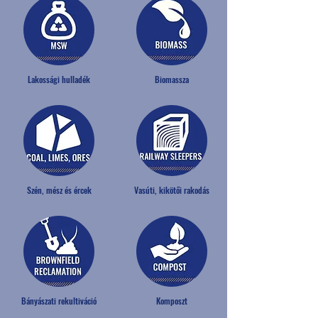
Lakossági hulladék
Biomassza
Szén, mész és ércek
Vasúti, kikötői rakodás
Bányászati rekultiváció
Komposzt