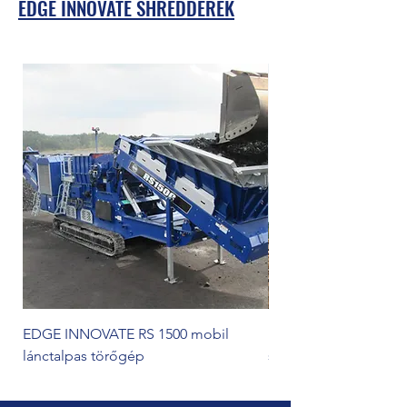
EDGE INNOVATE SHREDDEREK
EDGE INNOVATE RS 1500 mobil
EDGE INNOVATE SLA
lánctalpas törőgép
shredder