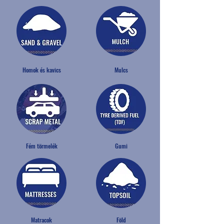
Homok és kavics
Mulcs
Fém törmelék
Gumi
Matracok
Föld