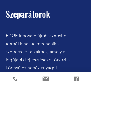
Szeparátorok
EDGE Innovate újrahasznosító
termékkínálata mechanikai
szeparációt alkalmaz, amely a
legújabb fejlesztéseket ötvözi a
könnyű és nehéz anyagok
osztályozásának technológiájában,
valamint kézi válogatást az innovatív
mobil moduláris
válogatóállomásunk segítségével.
Az EDGE Innovate újrahasznosító
termékkínálata által használt
hulladék szeparálási technikák