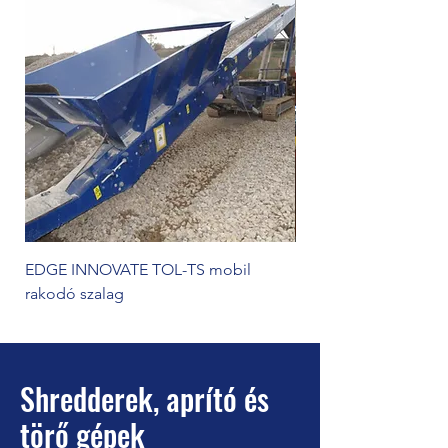
EDGE INNOVATE TOL-TS mobil
EDGE FM mobil rako
rakodó szalag
Shredderek, aprító és
törő gépek