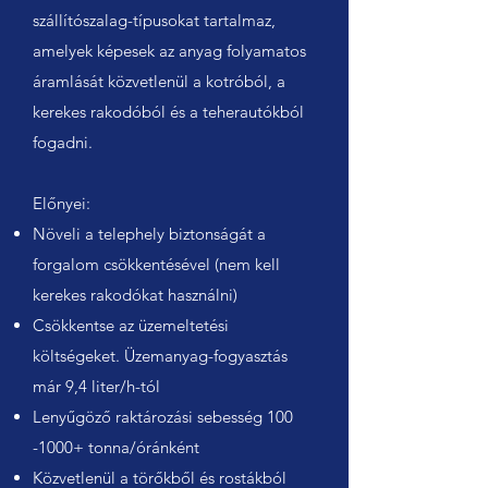
szállítószalag-típusokat tartalmaz,
amelyek képesek az anyag folyamatos
áramlását közvetlenül a kotróból, a
kerekes rakodóból és a teherautókból
fogadni.
Előnyei:
Növeli a telephely biztonságát a
forgalom csökkentésével (nem kell
kerekes rakodókat használni)
Csökkentse az üzemeltetési
költségeket. Üzemanyag-fogyasztás
már 9,4 liter/h-tól
Lenyűgöző raktározási sebesség
100
-1000
+ tonna/óránként
Közvetlenül a törőkből és rostákból