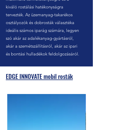
kiváló rostálási hatékonyságra
tervezték. Az üzemanyag-takarékos
osztályozók és dobrosták választéka
ideális számos iparág számára, legyen
szó akár az adalékanyag-gyártásról,
akár a szemétszállításról, akár az ipari
és bontási hulladékok feldolgozásáról.
EDGE INNOVATE mobil rosták