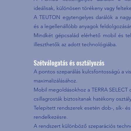
ideálisak, különösen törékeny vagy felte
A TEUTON egytengelyes darálók a nagy te
és a legellenállóbb anyagok feldolgozásár
Mindkét gépcsalád elérhető mobil és tele
illeszthetők az adott technológiába.
Szétválogatás és osztályozás
A pontos szeparálás kulcsfontosságú a v
maximalizálásához.
Mobil megoldásokhoz a TERRA SELECT d
csillagrosták biztosítanak hatékony osztál
Telepített rendszerek esetén dob-, sík- és 
rendelkezésre.
A rendszert különböző szeparációs technol