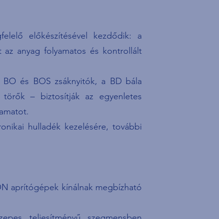
elelő előkészítésével kezdődik: a
nt az anyag folyamatos és kontrollált
 BO és BOS zsáknyitók, a BD bála
örők – biztosítják az egyenletes
yamatot.
ronikai hulladék kezelésére, további
ON aprítógépek kínálnak megbízható
epes teljesítményű szegmensben