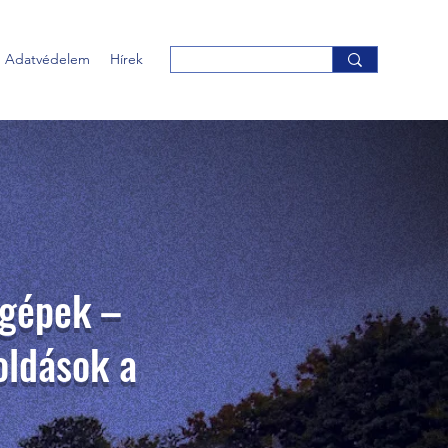
Adatvédelem
Hírek
gépek –
ldások a