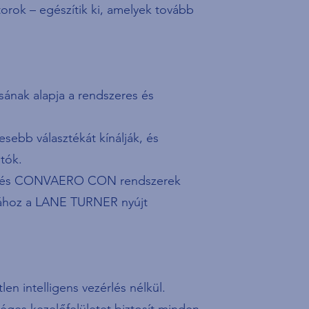
orok – egészítik ki, amelyek tovább
ának alapja a rendszeres és
sebb választékát kínálják, és
tók.
ON és CONVAERO CON rendszerek
giához a LANE TURNER nyújt
n intelligens vezérlés nélkül.