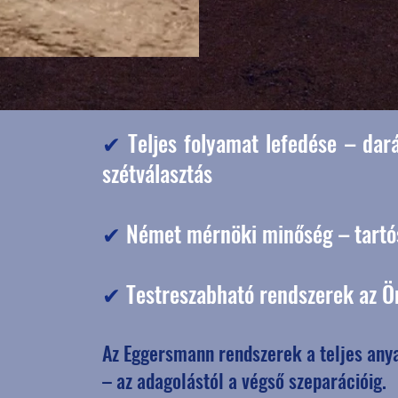
✔
Teljes folyamat lefedése – dará
szétválasztás
✔
Német mérnöki minőség – tartó
✔
Testreszabható rendszerek az Ön
Az Eggersmann rendszerek a teljes anya
– az adagolástól a végső szeparációig.