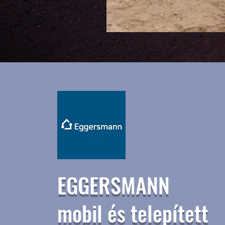
EGGERSMANN
mobil és telepített