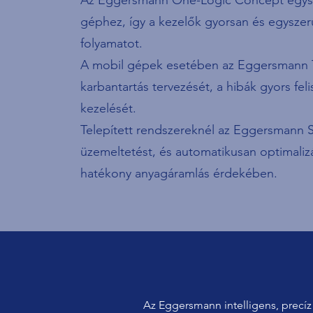
Az Eggersmann One-Logic Concept egység
géphez, így a kezelők gyorsan és egyszerűe
folyamatot.
A mobil gépek esetében az Eggersmann Te
karbantartás tervezését, a hibák gyors fel
kezelését.
Telepített rendszereknél az Eggersmann S
üzemeltetést, és automatikusan optimalizál
hatékony anyagáramlás érdekében.
Az Eggersmann intelligens, precíz