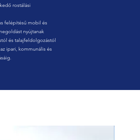
kedő rostálási
s felépítésű mobil és
megoldást nyújtanak
ól és talajfeldolgozástól
az ipari, kommunális és
sáig.