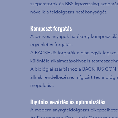
szeparátorok és BBS laposszalag-szeparát
növelik a feldolgozás hatékonyságát.
Komposzt forgatás
A szerves anyagok hatékony komposztálás
egyenletes forgatás.
A BACKHUS forgatók a piac egyik legszéle
különféle alkalmazásokhoz is testreszabha
A biológiai szárításhoz a BACKHUS C
állnak rendelkezésre, míg zárt technoló
megoldást.
Digitális vezérlés és optimalizálás
A modern anyagfeldolgozás elképzelhetetle