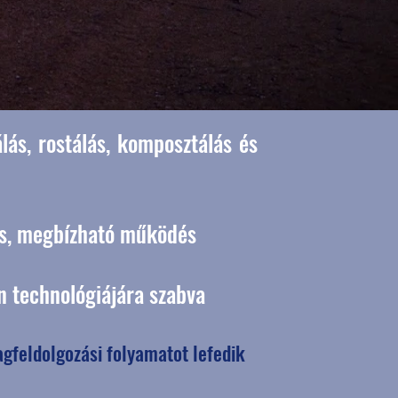
lás, rostálás, komposztálás és
s, megbízható működés
 technológiájára szabva
gfeldolgozási folyamatot lefedik