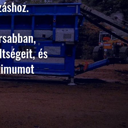
záshoz.
rsabban,
tségeit, és
ximumot