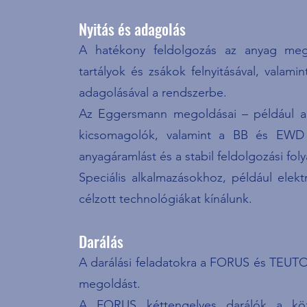
Nyitás és adagolás
A hatékony feldolgozás az anyag megf
tartályok és zsákok felnyitásával, valami
adagolásával a rendszerbe.
Az Eggersmann megoldásai – például a
kicsomagolók, valamint a BB és EWD t
anyagáramlást és a stabil feldolgozási fol
Speciális alkalmazásokhoz, például elekt
célzott technológiákat kínálunk.
Darálás
A darálási feladatokra a FORUS és TEUT
megoldást.
A FORUS kéttengelyes darálók a köz