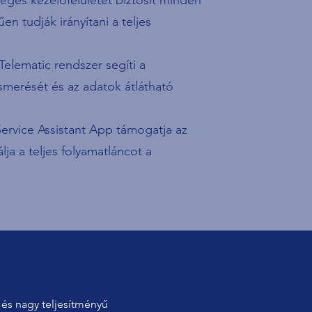
es kezelőfelületet biztosít minden
n tudják irányítani a teljes
lematic rendszer segíti a
ismerését és az adatok átlátható
ervice Assistant App támogatja az
ja a teljes folyamatláncot a
 és nagy teljesítményű