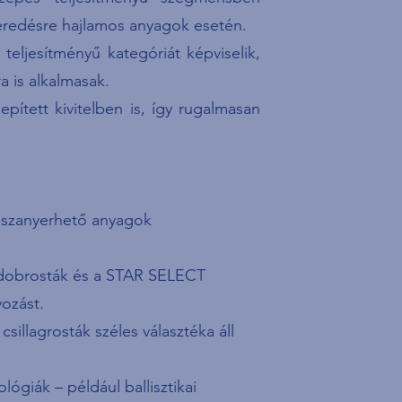
keredésre hajlamos anyagok esetén.
ljesítményű kategóriát képviselik,
a is alkalmasak.
pített kivitelben is, így rugalmasan
isszanyerhető anyagok
obrosták és a STAR SELECT
yozást.
csillagrosták széles választéka áll
ógiák – például ballisztikai