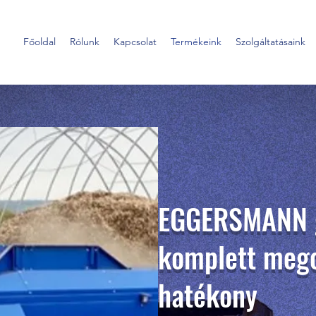
Főoldal
Rólunk
Kapcsolat
Termékeink
Szolgáltatásaink
EGGERSMANN 
komplett mego
hatékony