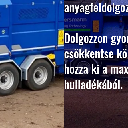
anyagfeldolgo
Dolgozzon gyo
csökkentse köl
hozza ki a ma
hulladékából.