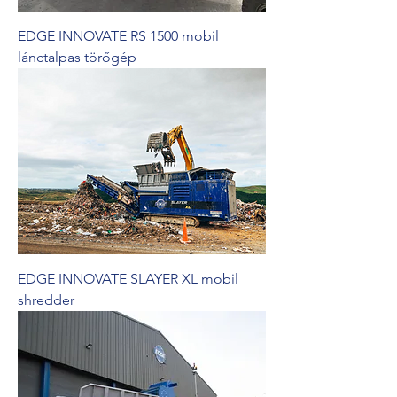
EDGE INNOVATE RS 1500 mobil
lánctalpas törőgép
EDGE INNOVATE SLAYER XL mobil
shredder