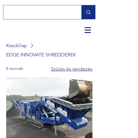
Kezdőlap
EDGE INNOVATE SHREDDEREK
6 termék
Szűrés és rendezés