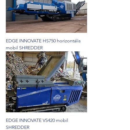
EDGE INNOVATE HS750 horizontális
mobil SHREDDER
EDGE INNOVATE VS420 mobil
SHREDDER