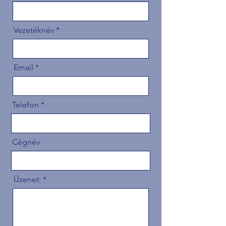
Vezetéknév
Email
Telefon
Cégnév
Üzenet: