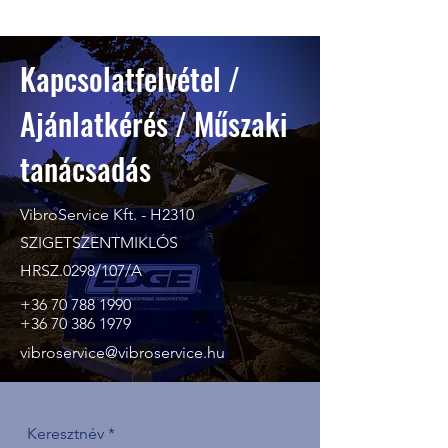
Kapcsolatfelvétel /
Ajánlatkérés / Műszaki
tanácsadás
VibroService Kft. - H2310
SZIGETSZENTMIKLÓS
HRSZ.0298/107/A
+36 70 788 1990
+36 70 386 1979
vibroservice@vibroservice.hu
Keresztnév