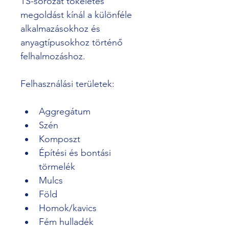
TS-sorozat tökéletes 
megoldást kínál a különféle 
alkalmazásokhoz és 
anyagtípusokhoz történő 
felhalmozáshoz.
Felhasználási területek:
Aggregátum
Szén
Komposzt
Építési és bontási 
törmelék
Mulcs
Föld
Homok/kavics
Fém hulladék