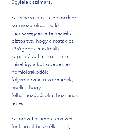
ügyfelek számára.
A TS-sorozatot a legzordabb 
környezetekben való 
munkavégzésre tervezték, 
biztosítva, hogy a rosták és 
törőgépek maximális 
kapacitással működjenek, 
mivel így a kotrógépek és 
homlokrakodók 
folyamatosan rakodhatnak, 
anélkül hogy 
felhalmozódásokat hoznának 
létre.
A sorozat számos tervezési 
funkcióval büszkélkedhet, 