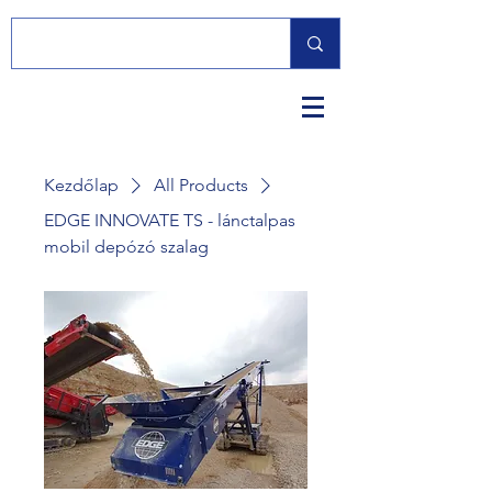
Kezdőlap
All Products
EDGE INNOVATE TS - lánctalpas
mobil depózó szalag