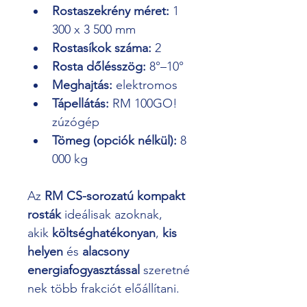
Rostaszekrény méret:
 1 
300 x 3 500 mm
Rostasíkok száma:
 2
Rosta dőlésszög:
 8°–10°
Meghajtás:
 elektromos
Tápellátás:
 RM 100GO! 
zúzógép
Tömeg (opciók nélkül):
 8 
000 kg
Az 
RM CS-sorozatú kompakt 
rosták
 ideálisak azoknak, 
akik 
költséghatékonyan
, 
kis 
helyen
 és 
alacsony 
energiafogyasztással
 szeretné
nek több frakciót előállítani.