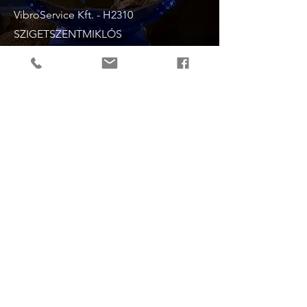
VibroService Kft. - H2310
SZIGETSZENTMIKLÓS
HRSZ.0298/107/A
+36 70 788 1990
+36 70 386 1979
vibroservice@vibroservice.hu
Keresztnév
Vezetéknév
Email