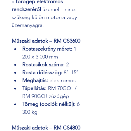
a 
törőgép elektromos 
rendszeréről
 üzemel – nincs 
szükség külön motorra vagy 
üzemanyagra.
Műszaki adatok – RM CS3600
Rostaszekrény méret:
 1 
200 x 3 000 mm
Rostasíkok száma:
 2
Rosta dőlésszög:
 8°–15°
Meghajtás:
 elektromos
Tápellátás:
 RM 70GO! / 
RM 90GO! zúzógép
Tömeg (opciók nélkül):
 6 
300 kg
Műszaki adatok – RM CS4800