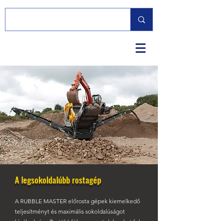
A legsokoldalúbb rostagép
A RUBBLE MASTER előrosta gépek kiemelkedő
teljesítményt és maximális sokoldalúságot