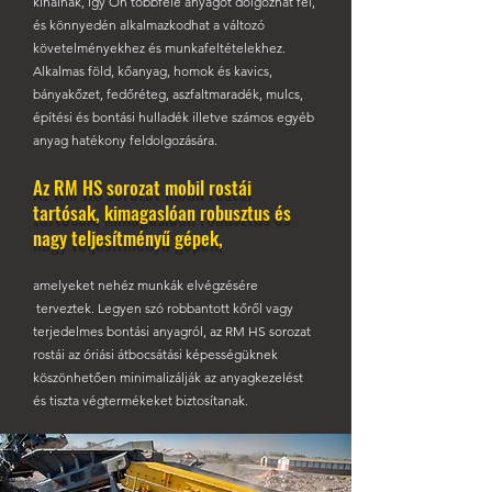
kínálnak, így Ön többféle anyagot dolgozhat fel,
és könnyedén alkalmazkodhat a változó
követelményekhez és munkafeltételekhez.
Alkalmas föld, kőanyag, homok és kavics,
bányakőzet, fedőréteg, aszfaltmaradék, mulcs,
építési és bontási hulladék illetve számos egyéb
anyag hatékony feldolgozására.
Az RM HS sorozat mobil rostái
tartósak, kimagaslóan robusztus és
nagy teljesítményű gépek,
amelyeket nehéz munkák elvégzésére
terveztek. Legyen szó robbantott kőről vagy
terjedelmes bontási anyagról, az RM HS sorozat
rostái az óriási átbocsátási képességüknek
köszönhetően minimalizálják az anyagkezelést
és tiszta végtermékeket biztosítanak.